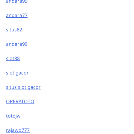
andara99
andara77
situs62
andara99
slot88
slot gacor
situs slot gacor
OPERATOTO
totojw
rajawd777