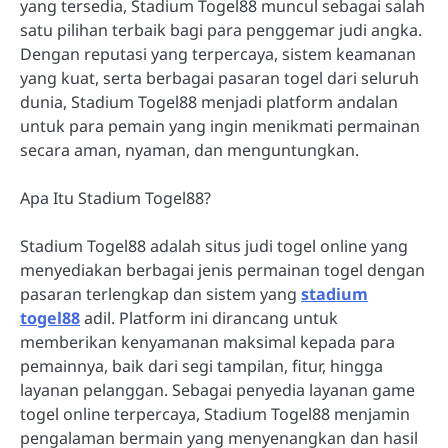
yang tersedia, Stadium Togel88 muncul sebagai salah
satu pilihan terbaik bagi para penggemar judi angka.
Dengan reputasi yang terpercaya, sistem keamanan
yang kuat, serta berbagai pasaran togel dari seluruh
dunia, Stadium Togel88 menjadi platform andalan
untuk para pemain yang ingin menikmati permainan
secara aman, nyaman, dan menguntungkan.
Apa Itu Stadium Togel88?
Stadium Togel88 adalah situs judi togel online yang
menyediakan berbagai jenis permainan togel dengan
pasaran terlengkap dan sistem yang
stadium
togel88
adil. Platform ini dirancang untuk
memberikan kenyamanan maksimal kepada para
pemainnya, baik dari segi tampilan, fitur, hingga
layanan pelanggan. Sebagai penyedia layanan game
togel online terpercaya, Stadium Togel88 menjamin
pengalaman bermain yang menyenangkan dan hasil