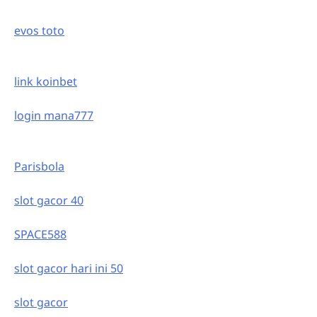
evos toto
link koinbet
login mana777
Parisbola
slot gacor 40
SPACE588
slot gacor hari ini 50
slot gacor