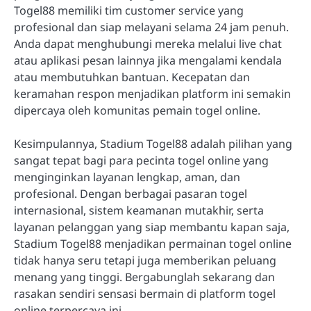
Togel88 memiliki tim customer service yang
profesional dan siap melayani selama 24 jam penuh.
Anda dapat menghubungi mereka melalui live chat
atau aplikasi pesan lainnya jika mengalami kendala
atau membutuhkan bantuan. Kecepatan dan
keramahan respon menjadikan platform ini semakin
dipercaya oleh komunitas pemain togel online.
Kesimpulannya, Stadium Togel88 adalah pilihan yang
sangat tepat bagi para pecinta togel online yang
menginginkan layanan lengkap, aman, dan
profesional. Dengan berbagai pasaran togel
internasional, sistem keamanan mutakhir, serta
layanan pelanggan yang siap membantu kapan saja,
Stadium Togel88 menjadikan permainan togel online
tidak hanya seru tetapi juga memberikan peluang
menang yang tinggi. Bergabunglah sekarang dan
rasakan sendiri sensasi bermain di platform togel
online terpercaya ini.