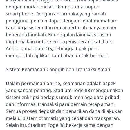
dengan mudah melalui komputer ataupun
smartphone. Dengan antarmuka yang ramah
pengguna, pemain dapat dengan cepat memahami
cara kerja sistem dan mulai bertaruh hanya dalam
beberapa langkah. Keunggulan lainnya, situs ini
dioptimalkan untuk semua jenis perangkat, baik
Android maupun iOS, sehingga tidak perlu
mengunduh aplikasi tambahan untuk bermain.
Sistem Keamanan Canggih dan Transaksi Aman
Dalam permainan online, keamanan adalah aspek
yang sangat penting. Stadium Togel88 menggunakan
sistem enkripsi berlapis untuk menjaga data pribadi
dan informasi transaksi para pemain tetap aman.
Semua proses deposit dan penarikan dana dilakukan
melalui sistem otomatis yang cepat dan transparan.
Selain itu, Stadium Togel88 bekerja sama dengan