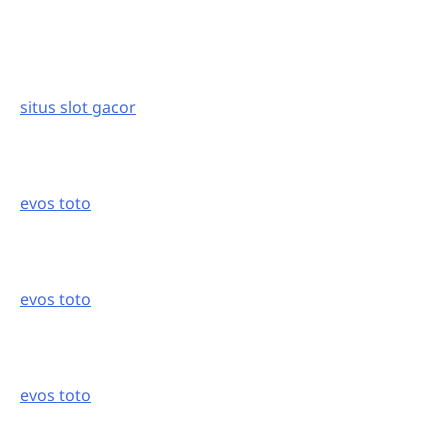
situs slot gacor
evos toto
evos toto
evos toto