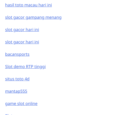
hasil toto macau hari ini
slot gacor gampang menang
slot gacor hari ini
slot gacor hari ini
bacansports
Slot demo RTP tinggi
situs toto 4d
mantap555
game slot online