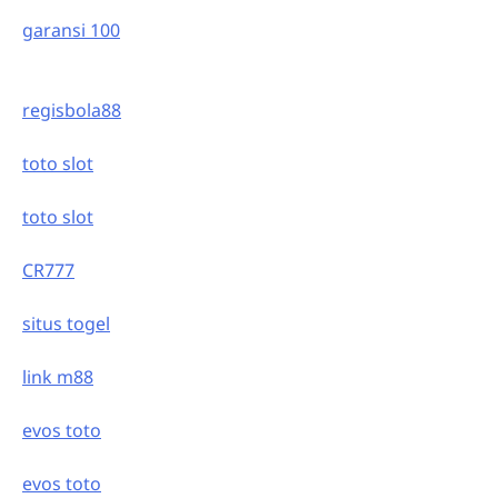
garansi 100
regisbola88
toto slot
toto slot
CR777
situs togel
link m88
evos toto
evos toto