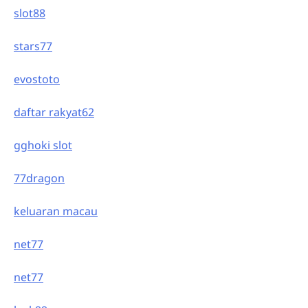
slot88
stars77
evostoto
daftar rakyat62
gghoki slot
77dragon
keluaran macau
net77
net77