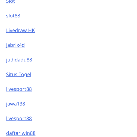
Slot
slot88
Livedraw HK
Jabrix4d
judidadu88
Situs Togel
livesport88
jawa138
livesport88
daftar win88